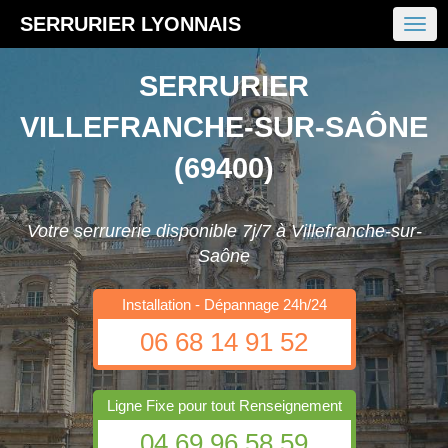
SERRURIER LYONNAIS
SERRURIER
VILLEFRANCHE-SUR-SAÔNE
(69400)
Votre serrurerie disponible 7j/7 à Villefranche-sur-
Saône
Installation - Dépannage 24h/24
06 68 14 91 52
Ligne Fixe pour tout Renseignement
04 69 96 58 59