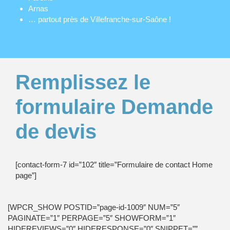
Arnas
… partout près de Villefranche-sur-Saône !
Remplissez le
formulaire Demande
de devis
[contact-form-7 id=”102″ title=”Formulaire de contact Home
page”]
[WPCR_SHOW POSTID=”page-id-1009″ NUM=”5″
PAGINATE=”1″ PERPAGE=”5″ SHOWFORM=”1″
HIDEREVIEWS=”0″ HIDERESPONSE=”0″ SNIPPET=””