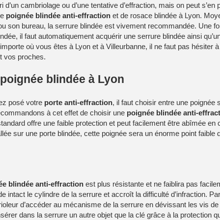
ri d’un cambriolage ou d’une tentative d’effraction, mais on peut s’en
de
poignée blindée anti-effraction
et de rosace blindée à Lyon. Moye
u son bureau, la serrure blindée est vivement recommandée. Une foi
indée, il faut automatiquement acquérir une serrure blindée ainsi qu’
mporte où vous êtes à Lyon et à Villeurbanne, il ne faut pas hésiter à
t vos proches.
e poignée blindée à Lyon
ez posé votre
porte anti-effraction
, il faut choisir entre une poignée
ecommandons à cet effet de choisir une
poignée blindée anti-effrac
tandard offre une faible protection et peut facilement être abîmée en ca
llée sur une porte blindée, cette poignée sera un énorme point faible d
e blindée anti-effraction
est plus résistante et ne faiblira pas facil
 intact le cylindre de la serrure et accroît la difficulté d’infraction. P
rioleur d’accéder au mécanisme de la serrure en dévissant les vis de l
insérer dans la serrure un autre objet que la clé grâce à la protection q