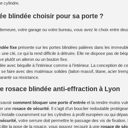
e cylindre.
ée blindée choisir pour sa porte ?
demeure, votre garage ou votre bureau, vous avez le choix entre de
ndée fixe
présente sur les portes blindées palières dans les immeuble
 une clé, ce qui la rend difficile à détruire. Elle ne dispose pas de béqui
ve plutôt un aileron ou un bouton fixe.
ée avec béquille à l’intérieur comme à l’intérieur. La conception de cel
se faire avec des matériaux solides (laiton massif, titane, acier tre
arantir sa résistance.
e rosace blindée anti-effraction à Lyon
 savoir
comment bloquer une porte d’entrée
et la rendre moins vul
ser une
rosace de sécurité
. Il s’agit d’un bouclier redoutable protégea
s’installe couramment sur les cylindres à profil européen ou qui dépas
sécurité
, votre serrure doit permettre le passage des vis de fixatio
cilite la pose de la rosace, vous pouvez recourir à une
rosace de séc