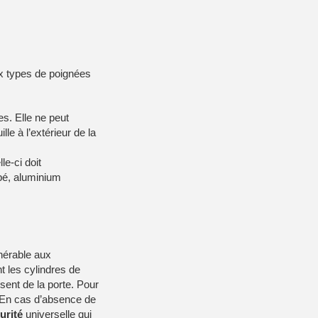
ux types de poignées
s. Elle ne peut
lle à l’extérieur de la
le-ci doit
mpé, aluminium
nérable aux
nt les cylindres de
sent de la porte. Pour
n. En cas d’absence de
urité
universelle qui