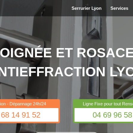
Serrurier Lyon
Services
POIGNÉE ET ROSACE
NTIEFFRACTION LY
ation - Dépannage 24h/24
Ligne Fixe pour tout Ren
 68 14 91 52
04 69 96 58