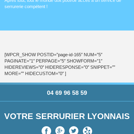
Après tout, tout le monde doit pouvoir accès à un service de
serrurerie compétent !
[WPCR_SHOW POSTID=”page-id-165″ NUM=”5″
PAGINATE=”1″ PERPAGE=”5″ SHOWFORM=”1″
HIDEREVIEWS=”0″ HIDERESPONSE=”0″ SNIPPET=””
MORE=”” HIDECUSTOM=”0″ ]
04 69 96 58 59
VOTRE SERRURIER LYONNAIS