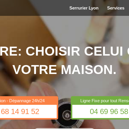
Serrurier Lyon
Services
RE: CHOISIR CELUI 
VOTRE MAISON.
ation - Dépannage 24h/24
Ligne Fixe pour tout Ren
 68 14 91 52
04 69 96 58