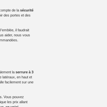
r compte de la
sécurité
ir des portes et des
’emblée, il faudrait
us aider, nous vous
commandées.
palement la
serrure à 3
e latéraux, en haut et
alle facilement sur une
ns. Vous pouvez
que les prix allant
e, en voici