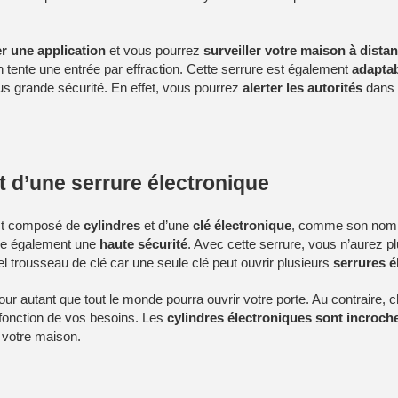
er une application
et vous pourrez
surveiller votre maison à dista
n tente une entrée par effraction. Cette serrure est également
adaptab
lus grande sécurité. En effet, vous pourrez
alerter les autorités
dans 
 d’une serrure électronique
st composé de
cylindres
et d’une
clé électronique
, comme son nom l’
ffre également une
haute sécurité
. Avec cette serrure, vous n’aurez p
nnel trousseau de clé car une seule clé peut ouvrir plusieurs
serrures é
our autant que tout le monde pourra ouvrir votre porte. Au contraire, 
fonction de vos besoins. Les
cylindres électroniques sont incroch
e votre maison.