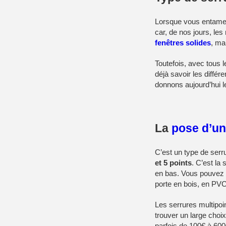
Lorsque vous entamez
car, de nos jours, le
fenêtres solides
, ma
Toutefois, avec tous l
déjà savoir les différ
donnons aujourd’hui 
La
pose d’un
C’est un type de serr
et 5 points
. C’est la
en bas. Vous pouvez c
porte en bois, en PVC
Les serrures multipoi
trouver un large choix 
parfois de 100€ à 600€