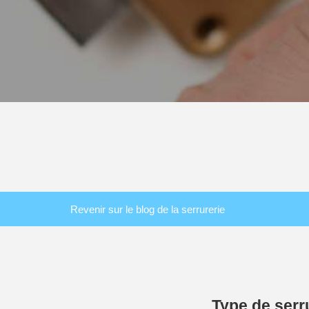
Revenir sur le blog de la serrurerie
Type de serr