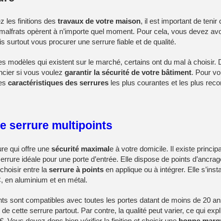
 les finitions des
travaux de votre maison
, il est important de teni
s malfrats opèrent à n’importe quel moment. Pour cela, vous devez avo
is surtout vous procurer une serrure fiable et de qualité.
es modèles qui existent sur le marché, certains ont du mal à choisir. D
encier si vous voulez
garantir la sécurité de votre bâtiment
. Pour vo
les
caractéristiques des serrures
les plus courantes et les plus re
e serrure multipoints
ure qui offre une
sécurité maximal
e à votre domicile. Il existe princi
 serrure idéale pour une porte d’entrée. Elle dispose de points d’ancrag
hoisir entre la
serrure à points
en applique ou à intégrer. Elle s’inst
, en aluminium et en métal.
nts sont compatibles avec toutes les portes datant de moins de 20 a
de cette serrure partout. Par contre, la qualité peut varier, ce qui expli
. Vous devez donc bien vérifier la finition et choisir une
bonne marqu