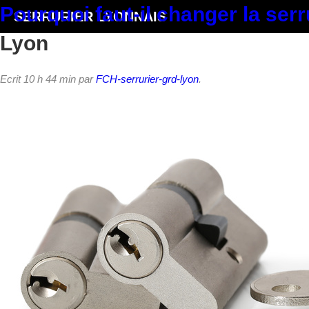
Pourquoi faut-il changer la ser
SERRURIER LYONNAIS
Lyon
Ecrit
10 h 44 min
par
FCH-serrurier-grd-lyon
.