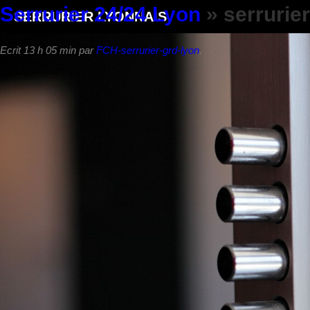
Serrurier 24/24 Lyon
» serrurier
SERRURIER LYONNAIS
Ecrit
13 h 05 min
par
FCH-serrurier-grd-lyon
.